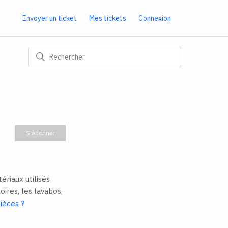
Envoyer un ticket
Mes tickets
Connexion
Pas encore suivi par quelqu'un
S’abonner
riaux utilisés
oires, les lavabos,
ièces ?