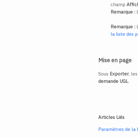
champ
Affich
Remarque :
L
Remarque :
L
la liste des 
Mise en page
Sous
Exporter
, le
demande UGL
.
Articles Liés
Paramètres de la l