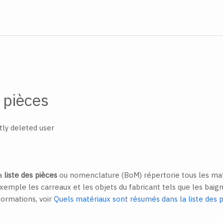
 pièces
ly deleted user
Mise à jour
la
liste des pièces
ou nomenclature (BoM) répertorie tous les maté
Exemple les carreaux et les objets du fabricant tels que les baign
formations, voir
Quels matériaux sont résumés dans la liste des p