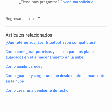
¿Tiene más preguntas?
Enviar una solicitud
automáticamente en el campo de medida
seleccionado.
Regresar al inicio
Una vez ingresada la primera medición, la
siguiente medición de pared
en el sentido de
las agujas del reloj
(hacia la
derecha
) se
Artículos relacionados
seleccionará automáticamente para ingresar
¿Qué telémetros láser Bluetooth son compatibles?
desde su telémetro láser Bluetooth.
Cómo configurar permisos y acceso para los planes
Nota:
Puede anular esta selección
guardados en el almacenamiento en la nube
seleccionando una medida de pared diferente.
Cómo añadir paredes
Una vez que haya tomado todas las medidas de
Cómo guardar y cargar un plan desde el almacenamiento
pared necesarias con su telémetro láser
en la nube
Bluetooth, puede editar aún más el plano del
piso, por ejemplo, ingresando los ángulos de
Cómo crear una pendiente de techo
la pared. Para obtener más información,
consulte
Cómo editar muros
.