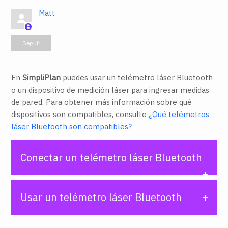
Matt
hace 1 año
Actualización
Nadie lo sigue aún
Seguir
En
SimpliPlan
puedes usar un telémetro láser Bluetooth
o un dispositivo de medición láser para ingresar medidas
de pared. Para obtener más información sobre qué
dispositivos son compatibles, consulte
¿Qué telémetros
láser Bluetooth son compatibles?
Conectar un telémetro láser Bluetooth
Con
SimpliPlan
abierto:
Usar un telémetro láser Bluetooth
Seleccione la pestaña
Medición
y haga