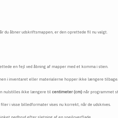
r du åbner udskriftsmappen, er den oprettede fil nu valgt.
ttede en fejl ved åbning af mapper med et komma i stien.
nen i inventaret eller materialerne hopper ikke længere tilbage
 nulstilles ikke længere til
centimeter (cm)
når programmet st
iler i visse billedformater vises nu korrekt, når de udskrives.
inket nedbrud efter sletning af en spejloverflade.