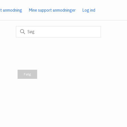
rt anmodning
Mine support anmodninger
Log ind
Følges endnu ikke af nogen
Følg