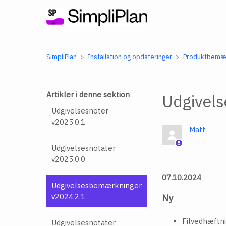
SimpliPlan
Installation og opdateringer
Produktbemæ
Artikler i denne sektion
Udgivel
Udgivelsesnoter
v2025.0.1
Matt
for 1 år sid
Udgivelsesnotater
v2025.0.0
07.10.2024
Udgivelsesbemærkninger
v2024.2.1
Ny
Filvedhæftni
Udgivelsesnotater