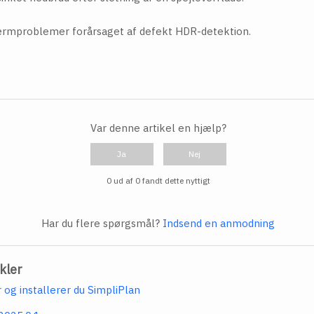
rmproblemer forårsaget af defekt HDR-detektion.
Var denne artikel en hjælp?
Ja
Nej
0 ud af 0 fandt dette nyttigt
Har du flere spørgsmål?
Indsend en anmodning
kler
og installerer du SimpliPlan