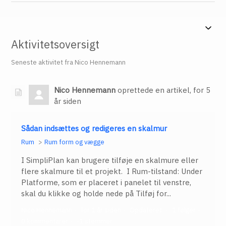
Aktivitetsoversigt
Seneste aktivitet fra Nico Hennemann
Nico Hennemann
oprettede en artikel,
for 5
år siden
Sådan indsættes og redigeres en skalmur
Rum
Rum form og vægge
I SimpliPlan kan brugere tilføje en skalmure eller
flere skalmure til et projekt. I Rum-tilstand: Under
Platforme, som er placeret i panelet til venstre,
skal du klikke og holde nede på Tilføj for...
Nico Hennemann
for 1 år siden
Opdateret
1 følger
0 kommentarer
-1 stemmer