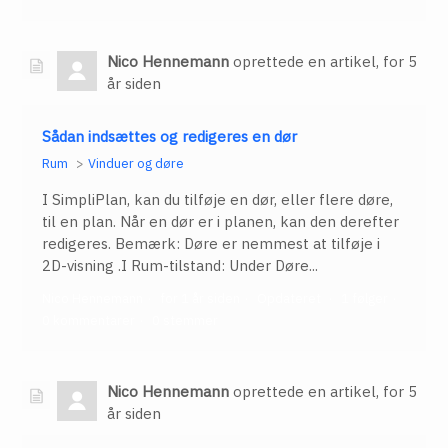
Nico Hennemann
oprettede en artikel,
for 5
år siden
Sådan indsættes og redigeres en dør
Rum
Vinduer og døre
I SimpliPlan, kan du tilføje en dør, eller flere døre,
til en plan. Når en dør er i planen, kan den derefter
redigeres. Bemærk: Døre er nemmest at tilføje i
2D-visning .I Rum-tilstand: Under Døre...
Nico Hennemann
for 1 år siden
Opdateret
1 følger
0 kommentarer
0 stemmer
Nico Hennemann
oprettede en artikel,
for 5
år siden