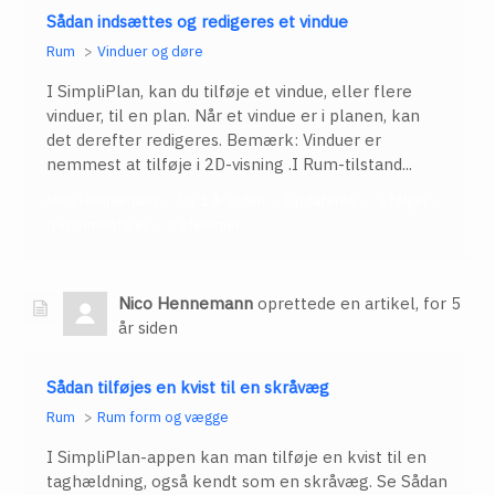
Sådan indsættes og redigeres et vindue
Rum
Vinduer og døre
I SimpliPlan, kan du tilføje et vindue, eller flere
vinduer, til en plan. Når et vindue er i planen, kan
det derefter redigeres. Bemærk: Vinduer er
nemmest at tilføje i 2D-visning .I Rum-tilstand...
Nico Hennemann
for 1 år siden
Opdateret
1 følger
0 kommentarer
0 stemmer
Nico Hennemann
oprettede en artikel,
for 5
år siden
Sådan tilføjes en kvist til en skråvæg
Rum
Rum form og vægge
I SimpliPlan-appen kan man tilføje en kvist til en
taghældning, også kendt som en skråvæg. Se Sådan