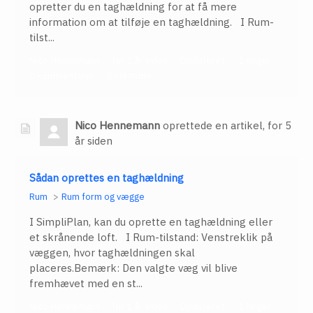
opretter du en taghældning for at få mere
information om at tilføje en taghældning. I Rum-
tilst...
Nico Hennemann
for 1 år siden
Opdateret
1 følger
0 kommentarer
0 stemmer
Nico Hennemann
oprettede en artikel,
for 5
år siden
Sådan oprettes en taghældning
Rum
Rum form og vægge
I SimpliPlan, kan du oprette en taghældning eller
et skrånende loft. I Rum-tilstand: Venstreklik på
væggen, hvor taghældningen skal
placeres.Bemærk: Den valgte væg vil blive
fremhævet med en st...
Nico Hennemann
for 1 år siden
Opdateret
1 følger