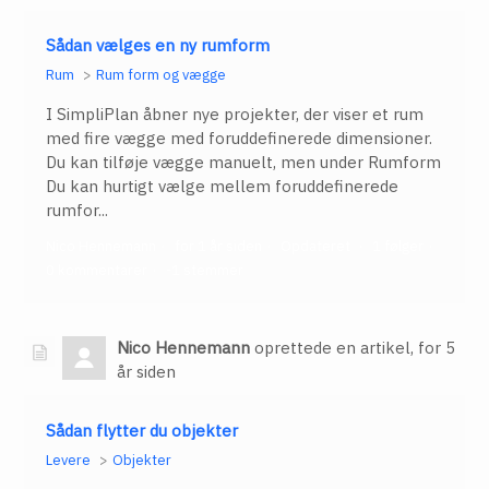
Sådan vælges en ny rumform
Rum
Rum form og vægge
I SimpliPlan åbner nye projekter, der viser et rum
med fire vægge med foruddefinerede dimensioner.
Du kan tilføje vægge manuelt, men under Rumform
Du kan hurtigt vælge mellem foruddefinerede
rumfor...
Nico Hennemann
for 1 år siden
Opdateret
1 følger
0 kommentarer
-1 stemmer
Nico Hennemann
oprettede en artikel,
for 5
år siden
Sådan flytter du objekter
Levere
Objekter