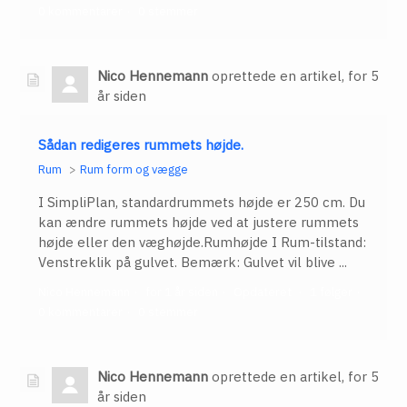
0 kommentarer
0 stemmer
Nico Hennemann
oprettede en artikel,
for 5
år siden
Sådan redigeres rummets højde.
Rum
Rum form og vægge
I SimpliPlan, standardrummets højde er 250 cm. Du
kan ændre rummets højde ved at justere rummets
højde eller den væghøjde.Rumhøjde I Rum-tilstand:
Venstreklik på gulvet. Bemærk: Gulvet vil blive ...
Nico Hennemann
for 1 år siden
Opdateret
1 følger
0 kommentarer
0 stemmer
Nico Hennemann
oprettede en artikel,
for 5
år siden