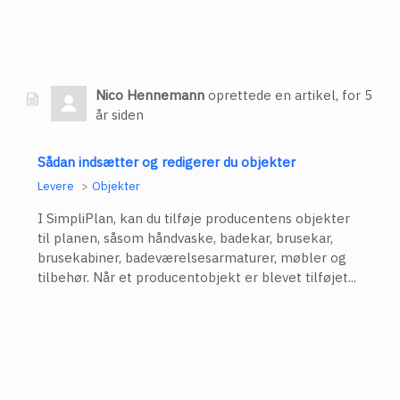
Nico Hennemann
for 1 år siden
Opdateret
1 følger
0 kommentarer
0 stemmer
Nico Hennemann
oprettede en artikel,
for 5
år siden
Sådan indsætter og redigerer du objekter
Levere
Objekter
I SimpliPlan, kan du tilføje producentens objekter
til planen, såsom håndvaske, badekar, brusekar,
brusekabiner, badeværelsesarmaturer, møbler og
tilbehør. Når et producentobjekt er blevet tilføjet...
Nico Hennemann
for 1 år siden
Opdateret
1 følger
0 kommentarer
0 stemmer