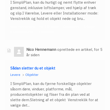
I SimpliPlan, kan du hurtigt og nemt flytte enhver
genstand, inklusive loftslamper, ved hjælp af træk
og slip.I Værelse, Levere eller Installationer mode:
Venstreklik og hold et objekt nede og bru...
Nico Hennemann
for 1 år siden
Opdateret
1 følger
0 kommentarer
-1 stemmer
Nico Hennemann
oprettede en artikel,
for 5
år siden
Sådan sletter du et objekt
Levere
Objekter
I SimpliPlan, kan du fjerne forskellige objekter
såsom døre, vinduer, platforme, mål,
producentobjekter og fliser fra din plan ved at
slette dem.Sletning af et objekt Venstreklik for at
vælge det...