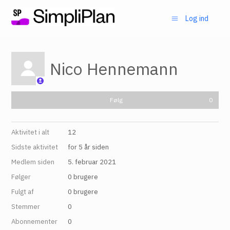
Log ind
Nico Hennemann
Fø
Følg
Aktivitet i alt
12
Sidste aktivitet
for 5 år siden
Medlem siden
5. februar 2021
Følger
0 brugere
Fulgt af
0 brugere
Stemmer
0
Abonnementer
0